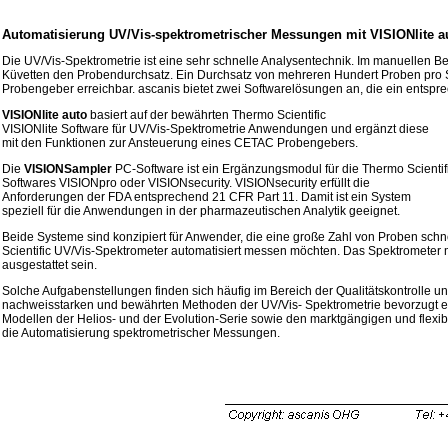
Automatisierung UV/Vis-spektrometrischer Messungen mit VISIONlite 
Die UV/Vis-Spektrometrie ist eine sehr schnelle Analysentechnik. Im manuellen 
Küvetten den Probendurchsatz. Ein Durchsatz von mehreren Hundert Proben pro S
Probengeber erreichbar. ascanis bietet zwei Softwarelösungen an, die ein entsp
VISIONlite auto
basiert auf der bewährten Thermo Scientific
VISIONlite Software für UV/Vis-Spektrometrie Anwendungen und ergänzt diese
mit den Funktionen zur Ansteuerung eines
CETAC Probengebers
.
Die
VISIONSampler
PC-Software ist ein Ergänzungsmodul für die Thermo Scientif
Softwares VISIONpro oder VISIONsecurity. VISIONsecurity erfüllt die
Anforderungen der FDA entsprechend 21 CFR Part 11. Damit ist ein System
speziell für die Anwendungen in der pharmazeutischen Analytik geeignet.
Beide Systeme sind konzipiert für Anwender, die eine große Zahl von Proben sch
Scientific UV/Vis-Spektrometer automatisiert messen möchten. Das Spektrometer
ausgestattet sein.
Solche Aufgabenstellungen finden sich häufig im Bereich der Qualitätskontrolle 
nachweisstarken und bewährten Methoden der UV/Vis- Spektrometrie bevorzugt ei
Modellen der Helios- und der Evolution-Serie sowie den marktgängigen und flexi
die Automatisierung spektrometrischer Messungen.